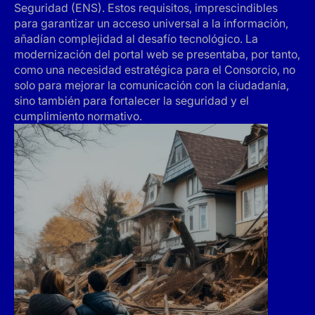
Seguridad (ENS). Estos requisitos, imprescindibles
para garantizar un acceso universal a la información,
añadían complejidad al desafío tecnológico. La
modernización del portal web se presentaba, por tanto,
como una necesidad estratégica para el Consorcio, no
solo para mejorar la comunicación con la ciudadanía,
sino también para fortalecer la seguridad y el
cumplimiento normativo.