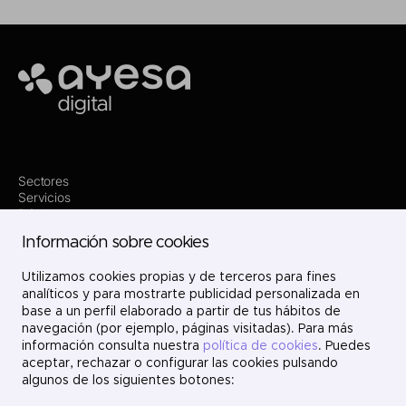
Ayesa
Sectores
Servicios
Dónde estamos
Innovación
Información sobre cookies
Proyectos
Nosotros
Utilizamos cookies propias y de terceros para fines
Únete
Contacto
analíticos y para mostrarte publicidad personalizada en
LinkedIn
base a un perfil elaborado a partir de tus hábitos de
X
navegación (por ejemplo, páginas visitadas). Para más
Instagram
información consulta nuestra
política de cookies
. Puedes
YouTube
aceptar, rechazar o configurar las cookies pulsando
algunos de los siguientes botones: