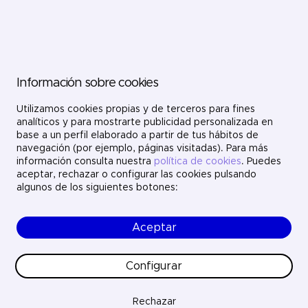
Sectores
Servicios
Dónde estamos
Innovación
Información sobre cookies
Proyectos
Nosotros
Únete
Utilizamos cookies propias y de terceros para fines
Contacto
analíticos y para mostrarte publicidad personalizada en
LinkedIn
base a un perfil elaborado a partir de tus hábitos de
X
navegación (por ejemplo, páginas visitadas). Para más
Instagram
información consulta nuestra
política de cookies
. Puedes
YouTube
aceptar, rechazar o configurar las cookies pulsando
algunos de los siguientes botones:
Aceptar
© Ayesa Digital. Todos los derechos reservados.
Aviso legal
Política de cookies
Configurar
Política de privacidad
Ética y cumplimiento
Calidad
Rechazar