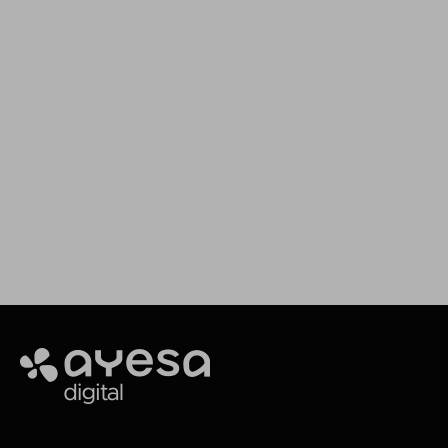
Impulsamos tus proyectos
Estamos aquí para asesorarte y ofrecerte el
servicio que necesitas
Making It Happen
Ayesa