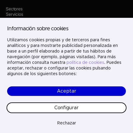
Sectores
Servicios
Dónde estamos
Innovación
Información sobre cookies
Proyectos
Nosotros
Utilizamos cookies propias y de terceros para fines
Únete
Contacto
analíticos y para mostrarte publicidad personalizada en
LinkedIn
base a un perfil elaborado a partir de tus hábitos de
X
navegación (por ejemplo, páginas visitadas). Para más
Instagram
información consulta nuestra
política de cookies
. Puedes
YouTube
aceptar, rechazar o configurar las cookies pulsando
algunos de los siguientes botones:
Aceptar
© Ayesa Digital. Todos los derechos reservados.
Aviso legal
Política de cookies
Configurar
Política de privacidad
Ética y cumplimiento
Calidad
Rechazar