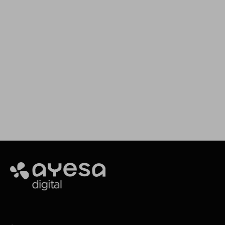
Impulsamos tus proyectos
Estamos aquí para asesorarte y ofrecerte el
servicio que necesitas
Making it happen
Ayesa