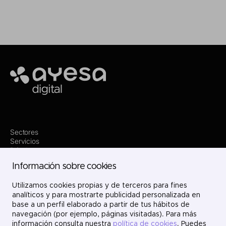
Ayesa
Sectores
Servicios
Dónde estamos
Innovación
Información sobre cookies
Proyectos
Nosotros
Utilizamos cookies propias y de terceros para fines
Únete
Contacto
analíticos y para mostrarte publicidad personalizada en
LinkedIn
base a un perfil elaborado a partir de tus hábitos de
X
navegación (por ejemplo, páginas visitadas). Para más
Instagram
información consulta nuestra
política de cookies
. Puedes