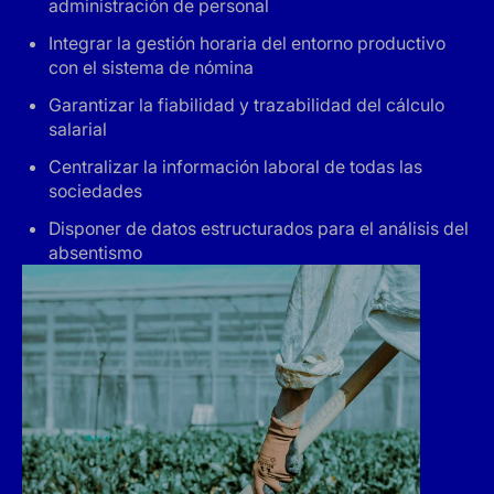
administración de personal
Integrar la gestión horaria del entorno productivo
con el sistema de nómina
Garantizar la fiabilidad y trazabilidad del cálculo
salarial
Centralizar la información laboral de todas las
sociedades
Disponer de datos estructurados para el análisis del
absentismo