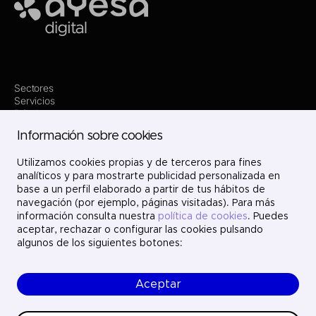
Ayesa
Sectores
Servicios
Dónde estamos
Innovación
Información sobre cookies
Proyectos
Nosotros
Utilizamos cookies propias y de terceros para fines
Únete
Contacto
analíticos y para mostrarte publicidad personalizada en
LinkedIn
base a un perfil elaborado a partir de tus hábitos de
X
navegación (por ejemplo, páginas visitadas). Para más
Instagram
información consulta nuestra
política de cookies
. Puedes
YouTube
aceptar, rechazar o configurar las cookies pulsando
algunos de los siguientes botones:
Aceptar
© Ayesa Digital. Todos los derechos reservados.
Aviso legal
Política de cookies