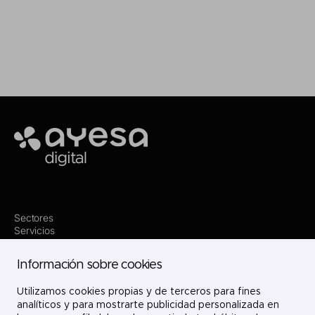
Making it happen
Ayesa
Sectores
Servicios
Dónde estamos
Innovación
Información sobre cookies
Proyectos
Nosotros
Utilizamos cookies propias y de terceros para fines
Únete
Contacto
analíticos y para mostrarte publicidad personalizada en