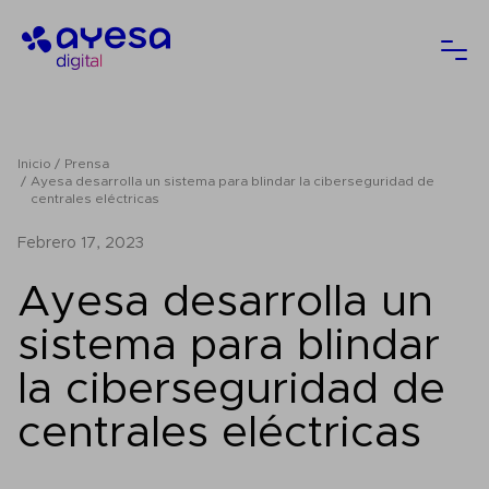
Ayesa
Abri
Inicio
Prensa
Ayesa desarrolla un sistema para blindar la ciberseguridad de
centrales eléctricas
febrero 17, 2023
Ayesa desarrolla un
sistema para blindar
la ciberseguridad de
centrales eléctricas