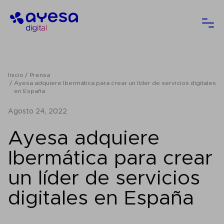
Ayesa
Abri
Inicio
Prensa
Ayesa adquiere Ibermática para crear un líder de servicios digitales
en España
agosto 24, 2022
Ayesa adquiere
Ibermática para crear
un líder de servicios
digitales en España