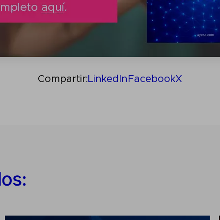
Compartir:
LinkedIn
Facebook
X
dos: