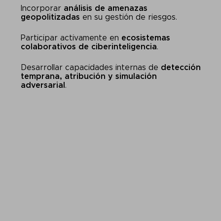
Incorporar
análisis de amenazas
geopolitizadas
en su gestión de riesgos.
Participar activamente en
ecosistemas
colaborativos de ciberinteligencia
.
Desarrollar capacidades internas de
detección
temprana, atribución y simulación
adversarial
.
Porque la próxima crisis no empezará con un
misil… sino con un login robado, un servidor
comprometido o un vídeo falso viral.