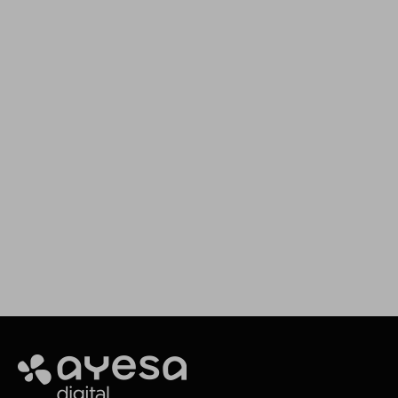
Ciberseguridad
Ciberseguridad
El peligro invisible:
Ciberseguri
Cómo el Data Poisoning
Escudo Ind
puede convertir la IA en
en la Era Di
una amenaza
Ayesa