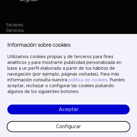
Sectores
Servicios
Dónde estamos
Innovación
Información sobre cookies
Proyectos
Nosotros
Utilizamos cookies propias y de terceros para fines
Únete
Contacto
analíticos y para mostrarte publicidad personalizada en
LinkedIn
base a un perfil elaborado a partir de tus hábitos de
X
navegación (por ejemplo, páginas visitadas). Para más
Instagram
información consulta nuestra
política de cookies
. Puedes
YouTube
aceptar, rechazar o configurar las cookies pulsando
algunos de los siguientes botones:
Aceptar
© Ayesa Digital. Todos los derechos reservados.
Aviso legal
Política de cookies
Configurar
Política de privacidad
Ética y cumplimiento