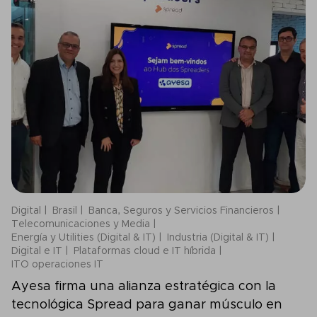
Digital
Brasil
Banca, Seguros y Servicios Financieros
Telecomunicaciones y Media
Energía y Utilities (Digital & IT)
Industria (Digital & IT)
Digital e IT
Plataformas cloud e IT híbrida
ITO operaciones IT
Ayesa firma una alianza estratégica con la
tecnológica Spread para ganar músculo en