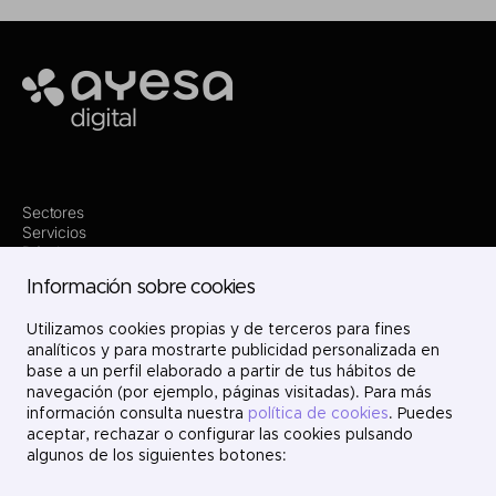
Ayesa
Sectores
Servicios
Dónde estamos
Innovación
Información sobre cookies
Proyectos
Nosotros
Únete
Utilizamos cookies propias y de terceros para fines
Contacto
analíticos y para mostrarte publicidad personalizada en
LinkedIn
base a un perfil elaborado a partir de tus hábitos de
X
navegación (por ejemplo, páginas visitadas). Para más
Instagram
información consulta nuestra
política de cookies
. Puedes
YouTube
aceptar, rechazar o configurar las cookies pulsando
algunos de los siguientes botones: