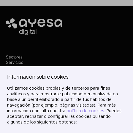
Ayesa
Sectores
Servicios
Dónde estamos
Innovación
Información sobre cookies
Proyectos
Nosotros
Únete
Utilizamos cookies propias y de terceros para fines
Contacto
analíticos y para mostrarte publicidad personalizada en
LinkedIn
base a un perfil elaborado a partir de tus hábitos de
X
navegación (por ejemplo, páginas visitadas). Para más
Instagram
información consulta nuestra
política de cookies
. Puedes
YouTube
aceptar, rechazar o configurar las cookies pulsando
algunos de los siguientes botones: