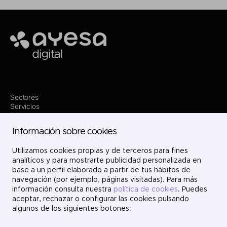
Ayesa
Sectores
Servicios
Dónde estamos
Innovación
Información sobre cookies
Proyectos
Nosotros
Únete
Utilizamos cookies propias y de terceros para fines
Contacto
analíticos y para mostrarte publicidad personalizada en
LinkedIn
base a un perfil elaborado a partir de tus hábitos de
X
navegación (por ejemplo, páginas visitadas). Para más
Instagram
información consulta nuestra
política de cookies
. Puedes
YouTube
aceptar, rechazar o configurar las cookies pulsando
algunos de los siguientes botones: